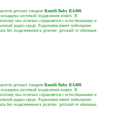
дителя детских товаров
Ramili Baby RA400
.
и оснащена системой подавления помех. В
оэтому она отлично справляется с естественными и
женной радио-среде. Радионяня имеет небольшие
тать без подключения к розетке: детский от обычных
дителя детских товаров
Ramili Baby RA400
.
и оснащена системой подавления помех. В
оэтому она отлично справляется с естественными и
женной радио-среде. Радионяня имеет небольшие
тать без подключения к розетке: детский от обычных