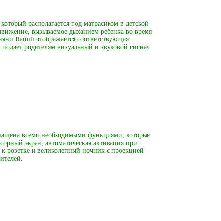
 который располагается под матрасиком в детской
движение, вызываемое дыханием ребенка во время
оняни Ramili отображается соответствующая
 подает родителям визуальный и звуковой сигнал
снащена всеми необходимыми функциями, которые
нсорный экран, автоматическая активация при
 к розетке и великолепный ночник с проекцией
ителей.