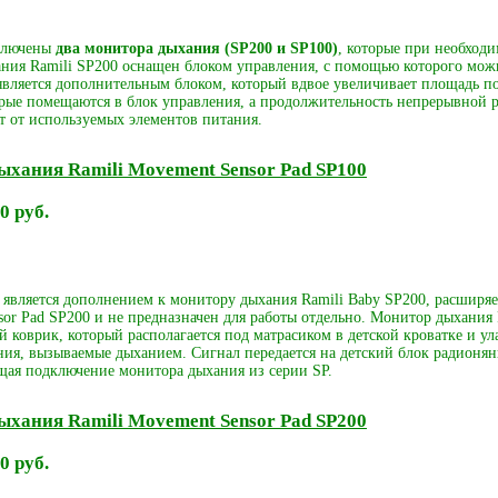
ключены
два монитора дыхания (SP200 и SP100)
, которые при необходи
ния Ramili SP200 оснащен блоком управления, с помощью которого можн
является дополнительным блоком, который вдвое увеличивает площадь по
орые помещаются в блок управления, а продолжительность непрерывной ра
т от используемых элементов питания.
хания Ramili Movement Sensor Pad SP100
0 руб.
 является дополнением к монитору дыхания Ramili Baby SP200, расширя
or Pad SP200 и не предназначен для работы отдельно. Монитор дыхания 
й коврик, который располагается под матрасиком в детской кроватке и ул
ия, вызываемые дыханием. Сигнал передается на детский блок радионяни
ая подключение монитора дыхания из серии SP.
хания Ramili Movement Sensor Pad SP200
0 руб.