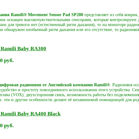
ния Ramili® Movement Sensor Pad SP200
представляет из себя коврик,
врик оснащен высокочувствительными сенсорами, которые контролируют 
чин для тревоги нет (естественный ритм дыхания), то на мониторе ради
и обнаружен необычный ритм дыхания или его отсутствие, то радионяня
 Ramili Baby RA300
0 руб.
цифровая радионяня от Английской компании Ramili®
. Радионяня о
удобство и простоту повседневного использования этого устройства. Се
лача (VOX), двухсторонняя связь, возможность работы без подключения
а: эти и другие особенности делают её незаменимой помощницей для род
Ramili Baby RA400 Black
0 руб.