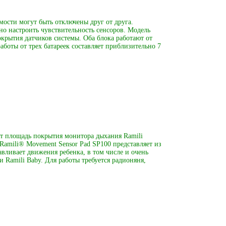
мости могут быть отключены друг от друга.
о настроить чувствительность сенсоров. Модель
крытия датчиков системы. Оба блока работают от
боты от трех батареек составляет приблизительно 7
ет площадь покрытия монитора дыхания Ramili
Ramili® Movement Sensor Pad SP100 представляет из
авливает движения ребенка, в том числе и очень
 Ramili Baby. Для работы требуется радионяня,