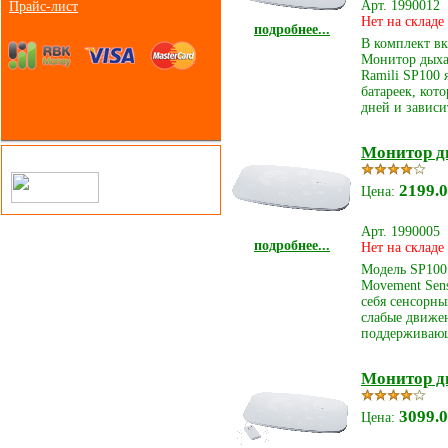
Арт. 1990012
Прайс-лист
Нет на складе
подробнее...
В комплект в
Монитор дыха
Ramili SP100 
батареек, кот
дней и зависи
Монитор ды
2199.0
Цена:
Арт. 1990005
подробнее...
Нет на складе
Модель SP100
Movement Sens
себя сенсорны
слабые движен
поддерживающ
Монитор ды
3099.0
Цена: