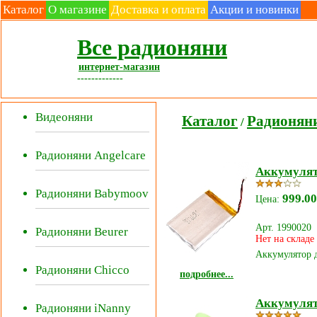
Каталог
О магазине
Доставка и оплата
Акции и новинки
Все радионяни
интернет-магазин
-------------
Видеоняни
Каталог
Радионяни
/
Радионяни Angelcare
Аккумулят
Радионяни Babymoov
999.00
Цена:
Арт. 1990020
Радионяни Beurer
Нет на складе
Аккумулятор 
Радионяни Chicco
подробнее...
Аккумулят
Радионяни iNanny