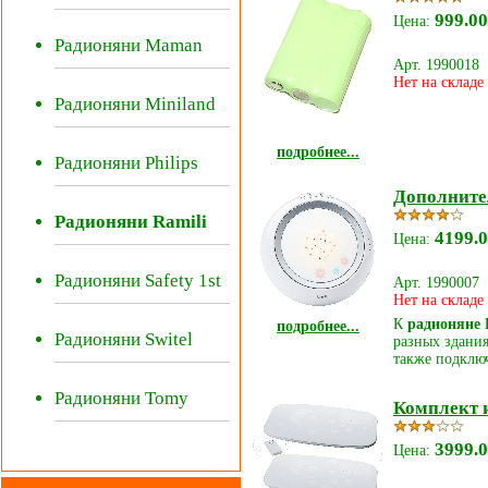
999.00
Цена:
Радионяни Maman
Арт. 1990018
Нет на складе
Радионяни Miniland
подробнее...
Радионяни Philips
Дополните
Радионяни Ramili
4199.0
Цена:
Радионяни Safety 1st
Арт. 1990007
Нет на складе
К
радионяне 
подробнее...
Радионяни Switel
разных здания
также подключ
Радионяни Tomy
Комплект и
3999.0
Цена: