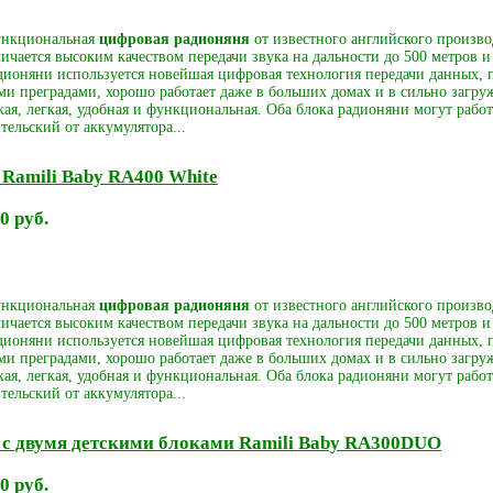
ункциональная
цифровая радионяня
от известного английского произво
ичается высоким качеством передачи звука на дальности до 500 метров 
дионяни используется новейшая цифровая технология передачи данных, п
и преградами, хорошо работает даже в больших домах и в сильно загру
кая, легкая, удобная и функциональная. Оба блока радионяни могут рабо
ительский от аккумулятора...
Ramili Baby RA400 White
0 руб.
ункциональная
цифровая радионяня
от известного английского произво
ичается высоким качеством передачи звука на дальности до 500 метров 
дионяни используется новейшая цифровая технология передачи данных, п
и преградами, хорошо работает даже в больших домах и в сильно загру
кая, легкая, удобная и функциональная. Оба блока радионяни могут рабо
ительский от аккумулятора...
 с двумя детскими блоками Ramili Baby RA300DUO
0 руб.