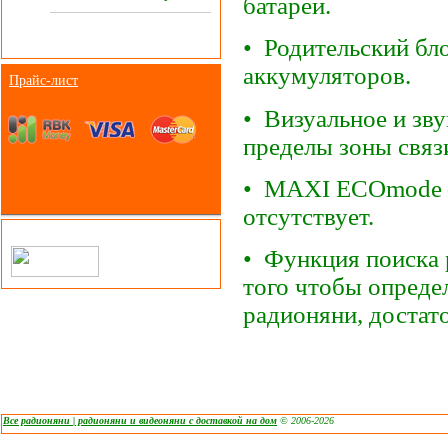
батареи.
• Родительский бло
аккумуляторов.
Прайс-лист
• Визуальное и зв
пределы зоны связ
• MAXI ECOmode –
отсутствует.
• Функция поиска р
того чтобы определ
радионяни, достато
Все радионяни | радионяни и видеоняни с доставкой на дом
© 2006-2026