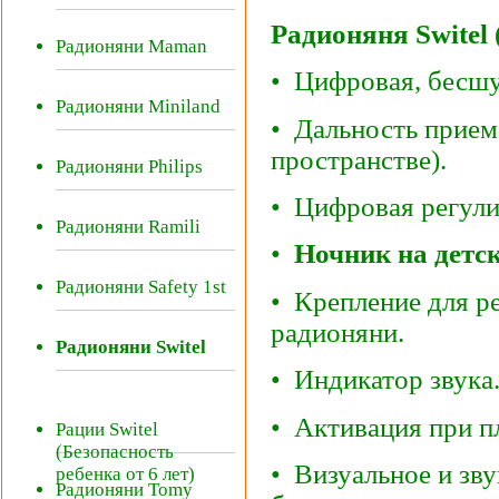
Радионяня Switel
Радионяни Maman
• Цифровая, бесшу
Радионяни Miniland
• Дальность прием
пространстве).
Радионяни Philips
• Цифровая регули
Радионяни Ramili
•
Ночник на детс
Радионяни Safety 1st
• Крепление для р
радионяни.
Радионяни Switel
• Индикатор звука
• Активация при п
Рации Switel
(Безопасность
• Визуальное и зв
ребенка от 6 лет)
Радионяни Tomy