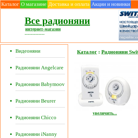
Каталог
О магазине
Доставка и оплата
Акции и новинки
Все радионяни
интернет-магазин
-------------
Видеоняни
Каталог
:
Радионяни Swit
Радионяни Angelcare
Радионяни Babymoov
Радионяни Beurer
увеличить...
Радионяни Chicco
Радионяни iNanny