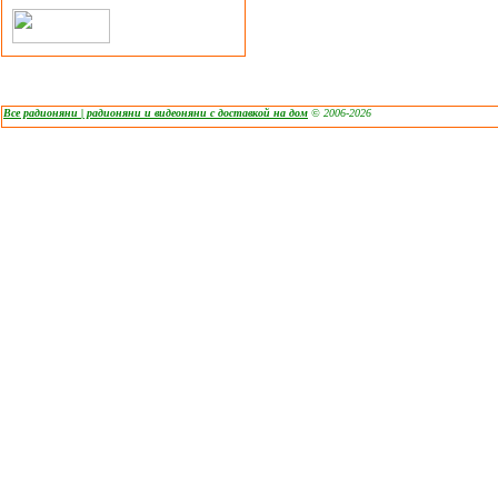
Все радионяни | радионяни и видеоняни с доставкой на дом
© 2006-2026