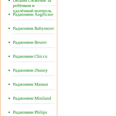
Онлайн слежение за
ребёнком и
удалённый контроль
Радионяни Angelcare
Радионяни Babymoov
Радионяни Beurer
Радионяни Chicco
Радионяни iNanny
Радионяни Maman
Радионяни Miniland
Радионяни Philips