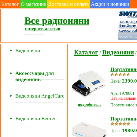
Каталог
О магазине
Доставка и оплата
Акции и новинки
Все радионяни
интернет-магазин
-------------
Видеоняни
Каталог
Видеоняни
/
/
Портативн
Аксессуары для
видеонянь
2390.0
Цена:
Арт. 1970081
Видеоняни AngelCare
Нет на складе
подробнее...
Портативное з
Видеоняни Beurer
Портативн
1980.0
Цена: