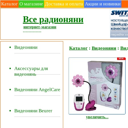
Каталог
О магазине
Доставка и оплата
Акции и новинки
Все радионяни
интернет-магазин
-------------
Видеоняни
Каталог
:
Видеоняни
:
Вид
Аксессуары для
видеонянь
Видеоняни AngelCare
Видеоняни Beurer
увеличить...