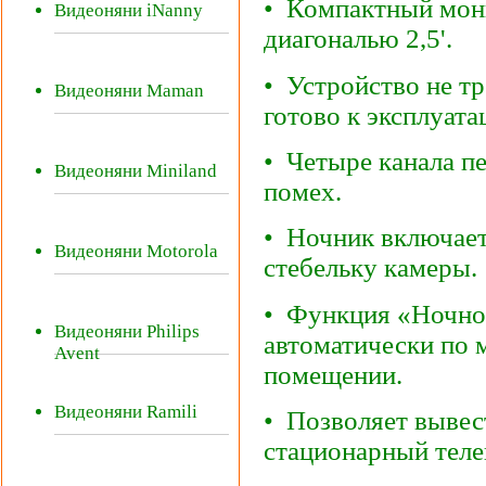
• Компактный мон
Видеоняни iNanny
диагональю 2,5'.
• Устройство не тр
Видеоняни Maman
готово к эксплуата
• Четыре канала п
Видеоняни Miniland
помех.
• Ночник включает
Видеоняни Motorola
стебельку камеры.
• Функция «Ночно
Видеоняни Philips
автоматически по 
Avent
помещении.
Видеоняни Ramili
• Позволяет вывес
стационарный теле