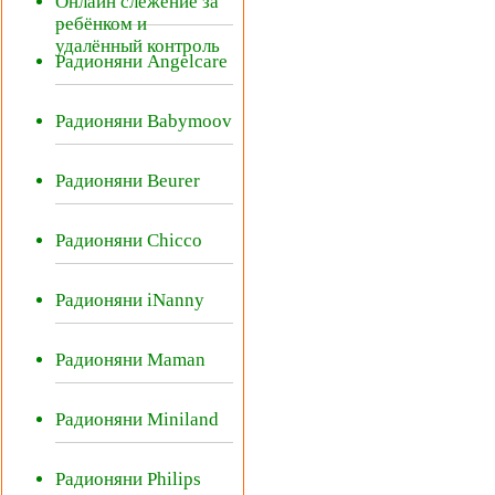
Онлайн слежение за
ребёнком и
удалённый контроль
Радионяни Angelcare
Радионяни Babymoov
Радионяни Beurer
Радионяни Chicco
Радионяни iNanny
Радионяни Maman
Радионяни Miniland
Радионяни Philips