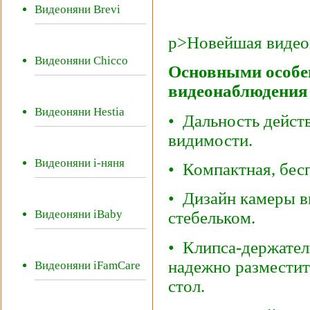
Видеоняни Brevi
p>Новейшая виде
Видеоняни Chicco
Основными особе
видеонаблюдения
Видеоняни Hestia
• Дальность дейст
видимости.
Видеоняни i-няня
• Компактная, бес
• Дизайн камеры в
Видеоняни iBaby
стебельком.
• Клипса-держател
надежно разместить
Видеоняни iFamCare
стол.